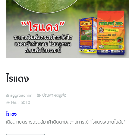
ไรแดง
aggroadmin
ปัญหาศัตรูพืช
Hits: 6010
ไรแดง
เตือน​เกษตรกรสวนส้ม เฝ้าติดตามสถานการณ์​ "ไรแดงระบาดในส้ม"