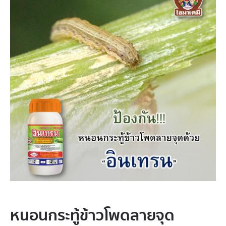
หนอนกระทู้​ข้าวโพด​ลา​ยจุด​