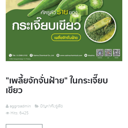
"เพลี้ยจักจั่นฝ้าย" ในกระเจี๊ยบ
เขียว
aggroadmin
ปัญหาศัตรูพืช
Hits: 6425