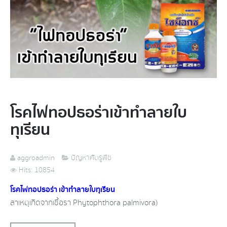
โรคไฟทอปธอร่า​เข้าทำลายใบ
ทุเรียน​
aggroadmin
ปัญหาศัตรูพืช
Hits: 10854
โรค​ไฟทอปธอร่า​ เข้าทำลายใบทุเรียน​
สาเหตุ​เกิดจากเชื้อรา​ Phytophthora palmivora)​