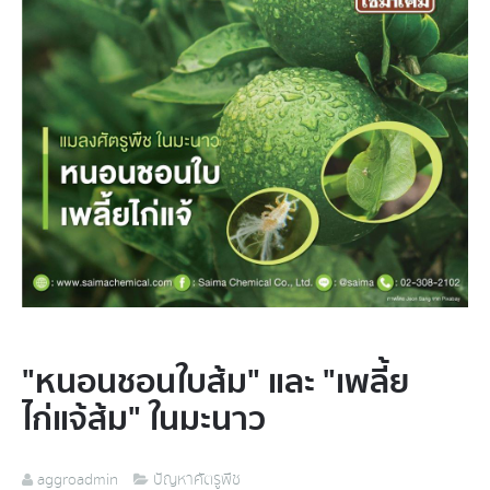
"หนอนชอนใบส้ม" และ "เพลี้ย
ไก่แจ้ส้ม" ในมะนาว
aggroadmin
ปัญหาศัตรูพืช