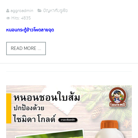
aggroadmin
ปัญหาศัตรูพืช
Hits: 4835
หนอนกระทู้​ข้าวโพด​ลา​ยจุด​
READ MORE ...