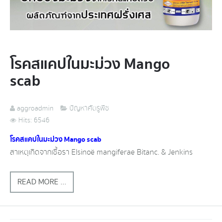
โรคสแคปในมะม่วง​ Mango
scab
aggroadmin
ปัญหาศัตรูพืช
Hits: 6546
โรคสแคปในมะม่วง​ Mango scab
สาเหตุ​เกิดจาก​เชื้อ​รา​ Elsinoë​ mangiferae​ Bitanc.​ &​ Jenkins
READ MORE ...