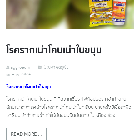
โรครากเน่า​โคน​เน่า​ในขนุน
aggroadmin
ปัญหาศัตรูพืช
Hits: 9305
โรครากเน่า​โคน​เน่า​ในขนุน
โรครากเน่า​โคน​เน่า​ในขนุน​ ที่เกิดจากเชื้อราไฟท็อปธอร่า​ เข้าทำลาย​
ลักษณะ​อาการคล้ายโรครากเน่า​โคน​เน่า​ในทุเรียน​ บางครั้งมีเชื้อราฟิว
ซา​เรี่ยม​เข้าทำลายซ้ำ​ ทำให้ต้นขนุนยืนต้นตาย​ ใบเหลือง​ ร่วง
READ MORE ...