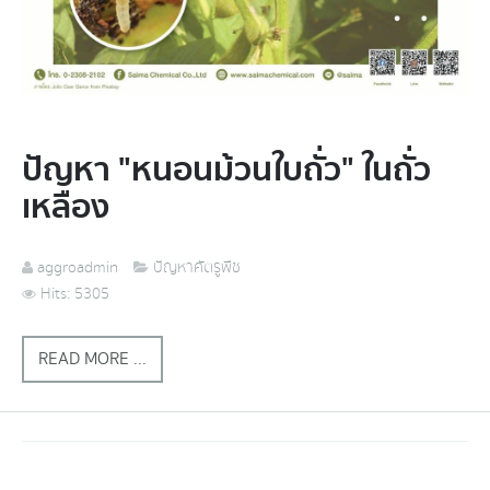
ปัญหา "หนอนม้วนใบถั่ว" ในถั่ว
เหลือง
aggroadmin
ปัญหาศัตรูพืช
Hits: 5305
READ MORE ...