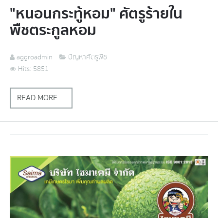
"หนอนกระทู้หอม" ศัตรูร้ายใน
พืชตระกูลหอม
aggroadmin
ปัญหาศัตรูพืช
Hits: 5851
READ MORE ...