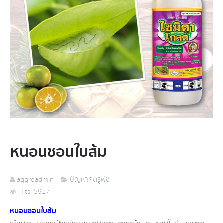
หนอนชอนใบส้ม​
aggroadmin
ปัญหาศัตรูพืช
Hits: 5917
หนอนชอนใบส้ม​