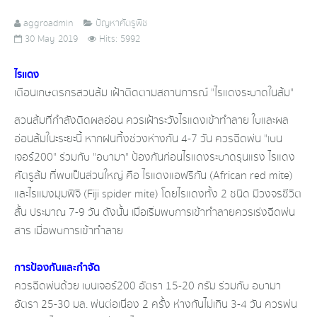
aggroadmin
ปัญหาศัตรูพืช
30 May 2019
Hits: 5992
ไรแดง
เตือน​เกษตรกรสวนส้ม เฝ้าติดตามสถานการณ์​ "ไรแดงระบาดในส้ม"
สวนส้มที่กำลังติดผลอ่อน​ ควรเฝ้าระวังไรแดงเข้าทำลาย​ ใบและผล
อ่อนส้มในะระยะนี้​ หากฝนทิ้งช่วงห่างกัน​ 4-7​ วัน​ ควรฉีดพ่น​ "เบน
เจอร์200" ร่วมกับ​ "อบามา" ป้องกันก่อนไรแดงระบาดรุนแรง ไรแดง​
ศัตรู​ส้ม​ ที่พบเป็นส่วนใหญ่​ คือ ไรแดงแอ​ฟริกัน​ (African red mite)
และไรแมงมุมฟิจิ​ (Fiji spider mite) โดยไรแดงทั้ง​ 2 ชนิด​ มีวงจรชีวิต​
สั้น​ ประมาณ​ 7-9 วัน​ ดังนั้น​ เมื่อเริ่มพบการเข้าทำลายควรเร่งฉีดพ่น
สาร เมื่อพบการเข้า​ทำลาย​
การป้องกันและกำจัด
ควร​ฉีด​พ่น​ด้วย​ เบนเจอร์200 อัตรา​ 15-20​ กรัม​ ร่วมกับ​ อบามา​
อัตรา​ 25-30​ มล.​ พ่นต่อเนื่อง​ 2 ครั้ง​ ห่างกันไม่เกิน​ 3-4​ วัน ควรพ่น