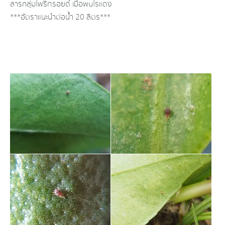
สารกลุ่ม​ไพริทรอยด์​ เมื่อพบไรแดง
***อัตราแนะนำ​ต่อน้ำ​ 20​ ลิตร***