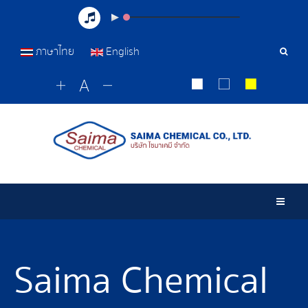
ภาษาไทย
English
Sear
Tools
Togg
Saima Chemical