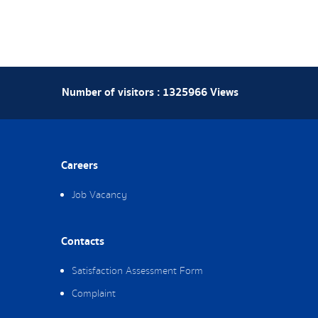
Number of visitors :
1325966
Views
Careers
Job Vacancy
Contacts
Satisfaction Assessment Form
Complaint