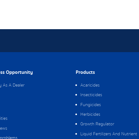
ss Opportunity
Products
y As A Dealer
Acaricides
Insecticides
Fungicides
Herbicides
ities
Growth Regulator
ews
Liquid Fertilizers And Nutrient
 problems