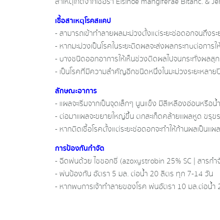
สาเหตุ​เกิดจาก​เชื้อ​รา​ Elsinoë​ mangiferae​ Bitanc.​ &​ J
เชื้อสาเหตุโรคสแค​ป​
- สามารถเข้าทำลายผลมะม่วงตั้ง​แต่ระยะช่อดอกจนถึง​ระ
- หากมะม่วงเป็นโรคในระยะติดผลจะส่งผลกระทบต่อการให้
- บางชนิดออกอาการให้เห็นช่วงติดผลไปจนกระทั่งผลสุกแก
- เป็นโรคที่มีความสำคัญอีกช​นิดหนึ่ง​ในมะม่วงระยะ​หลายปี
ลักษณะ​อาการ​
- แผล​จะเริ่มจากเป็นจุดเล็กๆ​ นูนแข็ง​ มีสีเหลืองอ่อนหรือ
- ต่อมาแผลจะขยายใหญ่​ขึ้น​ ตกสะเก็ดคล้ายแผลหูด​ ขรุขร
- หากติดเชื้อโรคตั้งแต่ระยะช่อดอก​จะทำให้ก้านผลเป็นแผล
การป้องกันกำจัด
- ฉีดพ่นด้วย​ ไซซอกซี่​ (azoxystrobin​ 25% SC | สารกำจัด​
- พ่นป้องกัน​ อัตรา​ 5 มล.​ ต่อน้ำ​ 20​ ลิตร​ ทุก​ 7-14​ วัน​
- หากพบการเจ้าทำลายของโรค​ พ่นอัตรา​ 10 มล.​ต่อน้ำ​ 20​ 