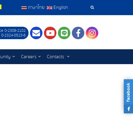
ภาษาไทย
English
Search
Tools
ce 0-2308-2102
Contact
Youtube
LINE
Facebook
Instagram
 0-2324-0515-6
unity
Careers
Contacts
facebook