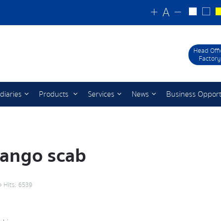
Head Offi
Factory
diaries
Products
Services
News
Business Opport
Mango scab
Hits: 6539