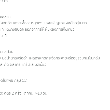
enkins
ยะผลแก่
ผลผลิต เพราะเชื้อสาเหตุ​ของโรคจะเจริญและแฝงตัวอยู่ในผล
่ แต่บางชนิดจะออกอาการให้เห็นหลังการเก็บเกี่ยว​
มานี้
น้ำตาลอ่อน
ะ​ มีสีน้ำตาลหรือดำ แผลอาจเกิดกระจัดกระจายหรืออยู่รวมกันเป็นกลุ่ม​
สะเก็ด​ ผลแคระแกร็นและบิดเบี้ยว
โรค​พืช​ กลุ่ม​ 11)
ลิตร​ 2 ครั้ง​ หากกัน​ 7-10​ วัน