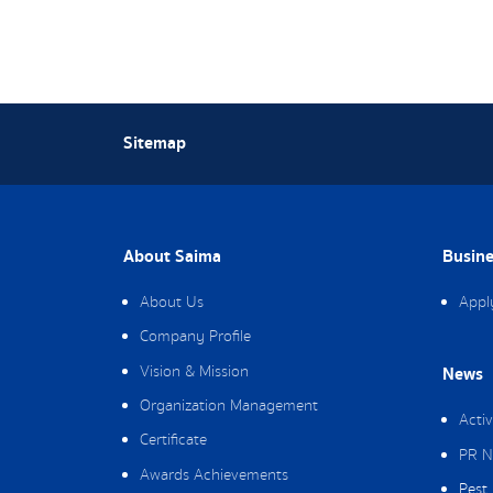
Sitemap
About Saima
Busine
About Us
Appl
Company Profile
Vision & Mission
News
Organization Management
Activ
Certificate
PR N
Awards Achievements
Pest