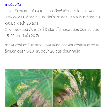
การป้องกัน​
1. หากเริ่มพบหนอนในระยะแรก​ ควรฉีดพ่นด้วยสาร ไตรอะโซฟอส
40% W/V EC​ อัตรา​ 40​ มล.​ ต่อน้ำ​ 20​ ลิตร​ หรือ​ อบามา​ อัตรา​ 40​
-50​ มล.​ ต่อน้ำ​ 20 ลิตร​
2. หากพบหนอน​ ตั้งแต่วัย​ที่ 3 เป็นต้นไป​ ควรพ่นด้วย​ อินเทรน อัตรา​
15-20​ มล.​ ต่อน้ำ​ 20​ ลิตร
การพ่นสารป้องกันโรคและแมลงในเผือก​ ควรผสมสารจับใบ​อย่าง ​แบ
ล็คเมจิก อัตรา​ 5-10​ มล.​ ต่อน้ำ​ 20​ ลิตร​ ด้วยทุกครั้ง