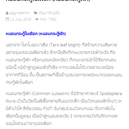
aggroadmin
ปัญหาศัตรูพืช
11 July 2019
Hits: 7382
หนอนกระทู้ในเผือก (หนอนกระทู้ผัก)
นอกจาก​ โรคใบจุดตาเสือ​ (Taro leaf blight) ที่สร้างความเสียหาย
อย่างรุนแรงต่อเผือกแล้ว​ อีกหนึ่ง​สิ่งที่เกษตรกรควรเฝ้าระวัง​ คือ​
หนอนกระทู้​ผัก​ หรือหนอนหนังเหนียว​ ที่เกษตรกรมักใช้เรียกหนอน
ชนิดนี้ แม้เข้าสู่ฤดูฝน​แล้วก็จริง​ หากแต่ฝนไม่ได้ตกอย่างต่อเนื่อง​
อากาศ​ที่ร้อน​ ชื้น​ เป็นสภาพที่เอื้ออำนวยต่อการแพร่ระบาดของหนอน​
กระทู้​ผักในเผือก
หนอนกระทู้​ผัก​ (Common​ cutworm) ชื่อวิทยาศาสตร์​ Spodoptera​
litura ตัวเต็มวัยเป็นผีเสื้อกลางคืนขนาดเล็ก​ เมื่อตัวหนอนฟักใหม่ๆ​ จะ
มีลำตัว
ใส​ สีเขียวอ่อน​ หัวดำ​ จับกลุ่มรวมตัวหนาแน่น​ กัดแทะผิวใบ
เผือกเป็นรูพรุน​ เมื่อเข้าสู่หนอนระยะวัย​ 3 จะกระจายตัวกันกัดแทะและ
ชอนไช​ส่วนต่างๆของเผือก