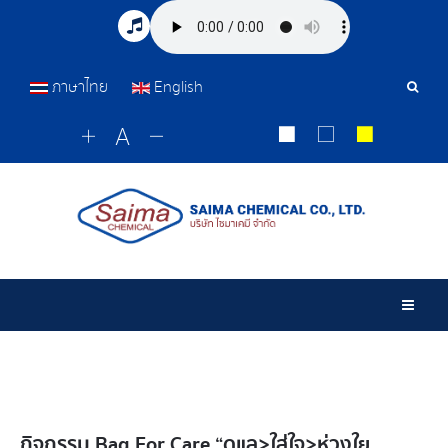
ภาษาไทย
English
Sear
Tools
Togg
กิจกรรม Bag For Care “ดูแล>ใส่ใจ>ห่วงใย