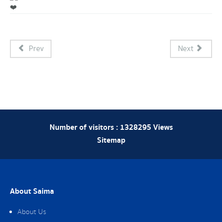
Prev
Next
Number of visitors :
1328295
Views
Sitemap
About Saima
About Us