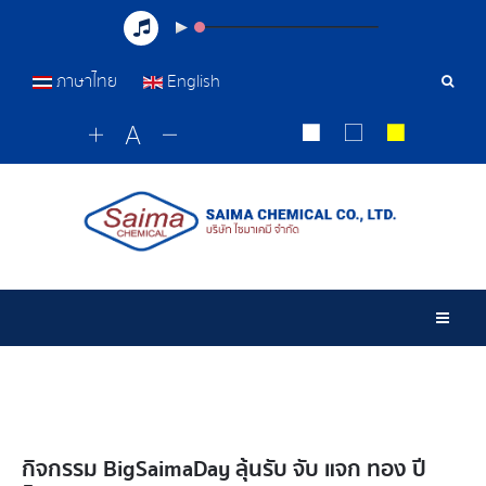
ภาษาไทย
English
Sear
Tools
Togg
กิจกรรม​ Big​SaimaDay​ ลุ้นรับ​ จับ​ แจก​ ทอง​ ปี