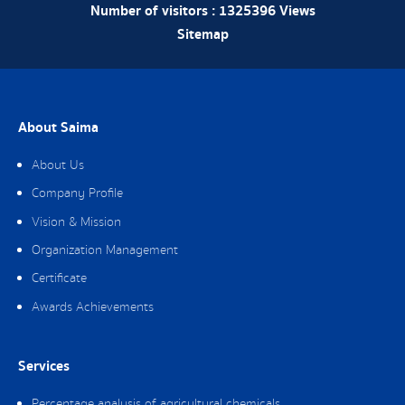
Number of visitors :
1325396
Views
Sitemap
About Saima
About Us
Company Profile
Vision & Mission
Organization Management
Certificate
Awards Achievements
Services
Percentage analysis of agricultural chemicals