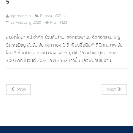
5
aggroadmin
กิจกรรมบริษัทฯ
20 February 2020
Hits: 4423
บริษัทไซมาเคมี จำกัด ร่วมกับร้านแสงทองพานิช​ จัดกิจกรรม​ Big​
SaimaDay​ ลุ้นรับ​ จับ​ แจก​ ทอง​ ปี 5 เพียงซื้อสินค้าดีมีคุณภาพ​ รับ
โชค 3 ชั้นทันที​ อาทิเช่น​ ทอง​, พัดลม,​ Gift Voucher มูลค่าสุงสุด
300 บาท​ ในวันที่ 20-21ก.พ.2563​ เท่านั้น​ แล้วพบกันในงาน
Prev
Next