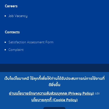
Careers
Job Vacancy
Contacts
Satisfaction Assessment Form
Complaint
Copyright © 2019 Saima Chemical Co., Ltd. All Rights Reserved.
เว็บไซต์ไซมาเคมี ใช้คุกกี้เพื่อให้ท่านได้รับประสบการณ์การใช้งานที่
Telephone : 0-2308-2102 | Fax : 0-2308-2487
ดียิ่งขึ้น
อ่านนโยบายรักษาความลับส่วนบุคคล (Privacy Policy)
และ
Head Office 0-2308-2102
Factory 0-2324-0515-6
นโยบายคุกกี้ (Cookie Policy)
Contact
Youtube
LINE
Facebook
Instagram