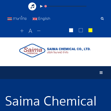
ภาษาไทย
English
Sear
Tools
Togg
Saima Chemical