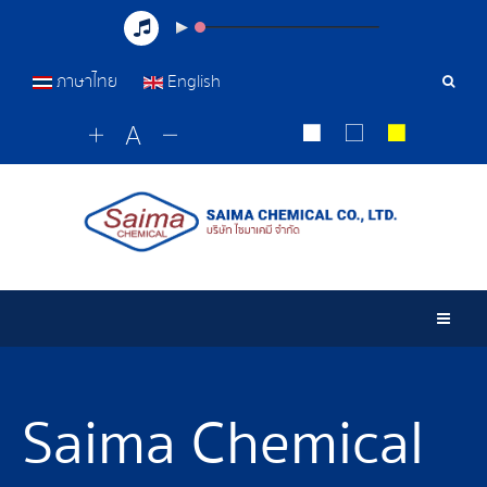
ภาษาไทย
English
Sear
Tools
Togg
Saima Chemical