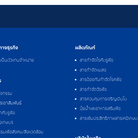
างธุรกิจ
ผลิตภัณฑ์
รเป็นตัวแทนจำหน่าย
สารกำจัดไรศัตรูพืช
สารกำจัดแมลง
สารป้องกันกำจัดโรคพืช
ร
สารกำจัดวัชพืช
กิจกรรม
สารควบคุมการเจริญเติบโต
ระชาสัมพันธ์
ปุ๋ยน้ำและอาหารเสริมพืช
ศัตรูพืช
สารเพิ่มประสิทธิภาพสารเคมีเกษต
งเกษตร
รมเพื่อสังคม/สิ่งแวดล้อม