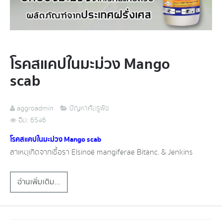
โรคสแคปในมะม่วง​ Mango
scab
aggroadmin
ปัญหาศัตรูพืช
ฮิต: 6546
โรคสแคปในมะม่วง​ Mango scab
สาเหตุ​เกิดจาก​เชื้อ​รา​ Elsinoë​ mangiferae​ Bitanc.​ &​ Jenkins
อ่านเพิ่มเติม...