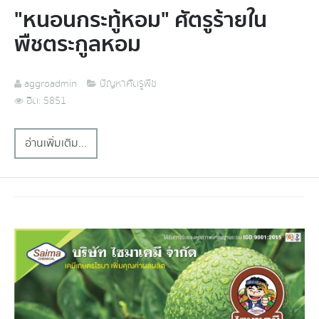
"หนอนกระทู้หอม" ศัตรูร้ายใน
พืชตระกูลหอม
aggroadmin
ปัญหาศัตรูพืช
ฮิต: 5851
อ่านเพิ่มเติม...