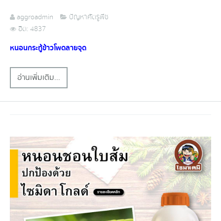
aggroadmin
ปัญหาศัตรูพืช
ฮิต: 4837
หนอนกระทู้​ข้าวโพด​ลา​ยจุด​
อ่านเพิ่มเติม...