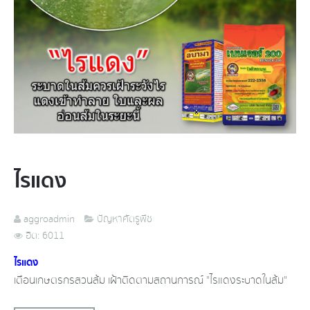
ไรแดง
aggroadmin
ปัญหาศัตรูพืช
ฮิต: 6011
ไรแดง
เตือน​เกษตรกรสวนส้ม เฝ้าติดตามสถานการณ์​ "ไรแดงระบาดในส้ม"