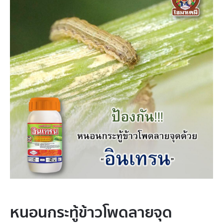
หนอนกระทู้​ข้าวโพด​ลา​ยจุด​