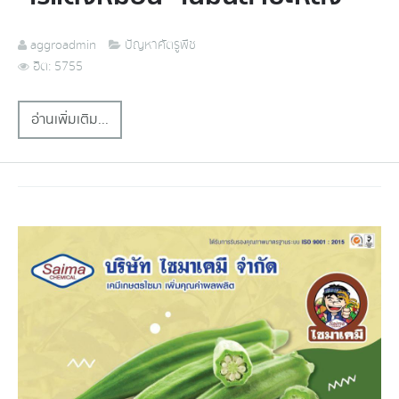
aggroadmin
ปัญหาศัตรูพืช
ฮิต: 5755
อ่านเพิ่มเติม...