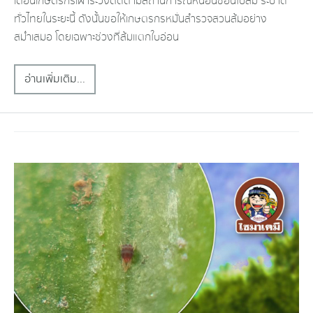
เตือนเกษตรกรเฝ้าระวังติดตามสถานการณ์หนอนชอนใบส้ม​ ระบาด
ทั่วไทยในระยะนี้​ ดังนั้นขอให้เกษตรกรหมั่นสำรวจสวนส้มอย่าง
สม่ำเสมอ​ โดยเฉพาะ​ช่วงที่ส้มแตกใบอ่อน​
อ่านเพิ่มเติม...