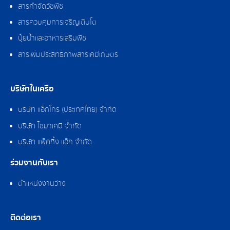
สารกำจัดวัชพืช
สารควบคุมการเจริญเติบโต
ปุ๋ยน้ำและอาหารเสริมพืช
สารเพิ่มประสิทธิภาพสารเคมีเกษตร
บริษัทในเครือ
บริษัท แอ็กโกร (ประเทศไทย) จำกัด
บริษัท ไซมาเคมี จำกัด
บริษัท แพ็คกิ้ง แอ็ก จำกัด
ร่วมงานกับเรา
ตำแหน่งงานว่าง
ติดต่อเรา