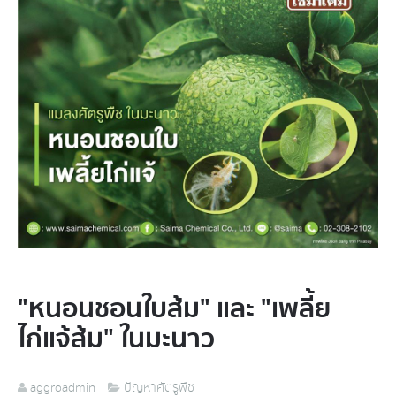
"หนอนชอนใบส้ม" และ "เพลี้ย
ไก่แจ้ส้ม" ในมะนาว
aggroadmin
ปัญหาศัตรูพืช