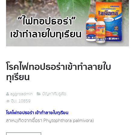
โรคไฟทอปธอร่า​เข้าทำลายใบ
ทุเรียน​
aggroadmin
ปัญหาศัตรูพืช
ฮิต: 10859
โรค​ไฟทอปธอร่า​ เข้าทำลายใบทุเรียน​
สาเหตุ​เกิดจากเชื้อรา​ Phytophthora palmivora)​