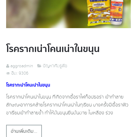
โรครากเน่า​โคน​เน่า​ในขนุน
aggroadmin
ปัญหาศัตรูพืช
ฮิต: 9306
โรครากเน่า​โคน​เน่า​ในขนุน
โรครากเน่า​โคน​เน่า​ในขนุน​ ที่เกิดจากเชื้อราไฟท็อปธอร่า​ เข้าทำลาย​
ลักษณะ​อาการคล้ายโรครากเน่า​โคน​เน่า​ในทุเรียน​ บางครั้งมีเชื้อราฟิว
ซา​เรี่ยม​เข้าทำลายซ้ำ​ ทำให้ต้นขนุนยืนต้นตาย​ ใบเหลือง​ ร่วง
อ่านเพิ่มเติม...