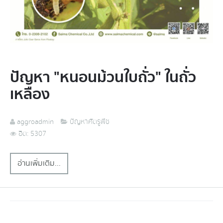
ปัญหา "หนอนม้วนใบถั่ว" ในถั่ว
เหลือง
aggroadmin
ปัญหาศัตรูพืช
ฮิต: 5307
อ่านเพิ่มเติม...