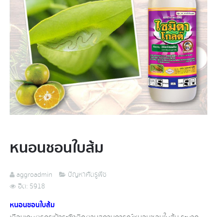
หนอนชอนใบส้ม​
aggroadmin
ปัญหาศัตรูพืช
ฮิต: 5918
หนอนชอนใบส้ม​