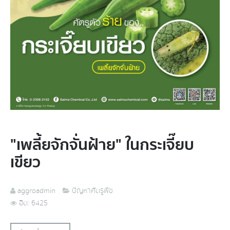
"เพลี้ยจักจั่นฝ้าย" ในกระเจี๊ยบ
เขียว
aggroadmin
ปัญหาศัตรูพืช
ฮิต: 6425