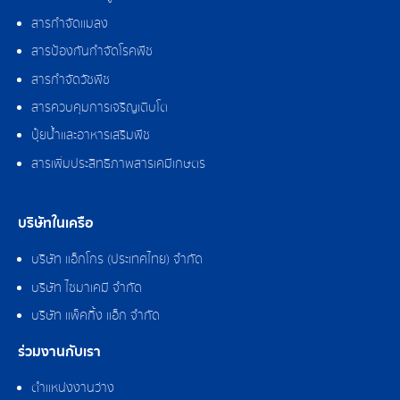
สารกำจัดแมลง
สารป้องกันกำจัดโรคพืช
สารกำจัดวัชพืช
สารควบคุมการเจริญเติบโต
ปุ๋ยน้ำและอาหารเสริมพืช
สารเพิ่มประสิทธิภาพสารเคมีเกษตร
บริษัทในเครือ
บริษัท แอ็กโกร (ประเทศไทย) จำกัด
บริษัท ไซมาเคมี จำกัด
บริษัท แพ็คกิ้ง แอ็ก จำกัด
ร่วมงานกับเรา
ตำแหน่งงานว่าง