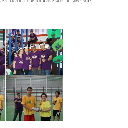
วามสามัคคีในหมู่คณะ สร้างจิตสำนึก รู้แพ้ รู้ชนะ รู้