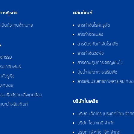
างธุรกิจ
ผลิตภัณฑ์
รเป็นตัวแทนจำหน่าย
สารกำจัดไรศัตรูพืช
สารกำจัดแมลง
สารป้องกันกำจัดโรคพืช
ร
สารกำจัดวัชพืช
กิจกรรม
สารควบคุมการเจริญเติบโต
ระชาสัมพันธ์
ปุ๋ยน้ำและอาหารเสริมพืช
ศัตรูพืช
สารเพิ่มประสิทธิภาพสารเคมีเกษต
งเกษตร
รมเพื่อสังคม/สิ่งแวดล้อม
บริษัทในเครือ
แนะนำผลิตภัณฑ์
บริษัท แอ็กโกร (ประเทศไทย) จำกั
บริษัท ไซมาเคมี จำกัด
บริษัท แพ็คกิ้ง แอ็ก จำกัด