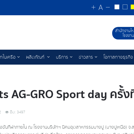
สำนักงานให
โรงงาน
ัทในเครือ
ผลิตภัณฑ์
บริการ
ข่าวสาร
โอกาสทางธุรกิจ
ts AG-GRO Sport day ครั้งที
2
ฮิต: 3497
รแข่งขันกีฬาภายใน ณ โรงงานบริษัทฯ นิคมอุตสาหกรรมบางปู (บางปูเหนือ) จ.สม