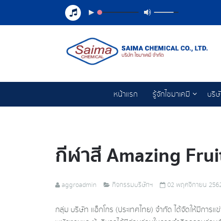
หน้าแรก
รู้จักไซมาเคมี
บริษ
กีฬาสี Amazing Frui
aggroadmin
กิจกรรมบริษัทฯ
02 พฤศจิกายน 256
กลุ่ม บริษัท แอ็กโกร (ประเทศไทย) จำกัด ได้จัดให้มีกา