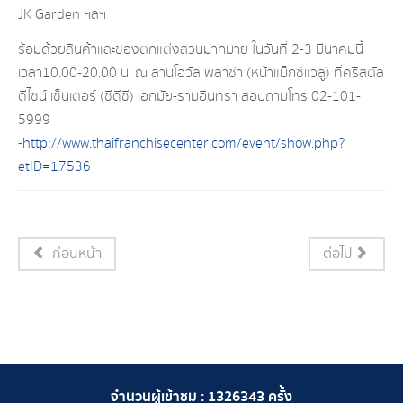
JK Garden ฯลฯ
ร้อมด้วยสินค้าและของตกแต่งสวนมากมาย ในวันที่ 2-3 มีนาคมนี้
เวลา10.00-20.00 น. ณ ลานโอวัล พลาซ่า (หน้าแม็กซ์แวลู) ที่คริสตัล
ดีไซน์ เซ็นเตอร์ (ซีดีซี) เอกมัย-รามอินทรา สอบถามโทร 02-101-
5999
-
http://www.thaifranchisecenter.com/event/show.php?
etID=17536
ก่อนหน้า
ต่อไป
จำนวนผู้เข้าชม :
1326343
ครั้ง