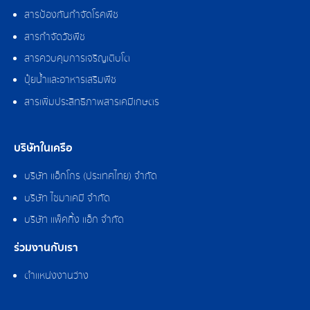
สารป้องกันกำจัดโรคพืช
สารกำจัดวัชพืช
สารควบคุมการเจริญเติบโต
ปุ๋ยน้ำและอาหารเสริมพืช
สารเพิ่มประสิทธิภาพสารเคมีเกษตร
บริษัทในเครือ
บริษัท แอ็กโกร (ประเทศไทย) จำกัด
บริษัท ไซมาเคมี จำกัด
บริษัท แพ็คกิ้ง แอ็ก จำกัด
ร่วมงานกับเรา
ตำแหน่งงานว่าง