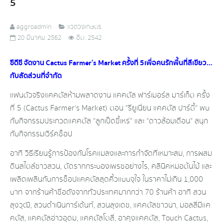
5
aggroadmin
แวดวงเกษตร
20 มีนาคม 2562
ฮิต: 2542
ซีดีซี จัดงาน Cactus Farmer’s Market ครั้งที่ 5 เพื่อคนรักพื้นที่สีเขียว…
กับสัดส่วนที่จำกัด
แฟนตัวจริงแคคตัสห้ามพลาดงาน แคคตัส ฟาร์เมอร์ส มาร์เก็ต ครั้ง
ที่ 5 (Cactus Farmer's Market) ตอน "รียูเนี่ยน แคคตัส ปาร์ตี้" พบ
กับกิจกรรมประกวดแคคตัส "ลูกเป็ดขี้เหร่" และ "ดาวล้อมเดือน" สนุก
กับกิจกรรมเวิร์คช็อป
อาทิ วิธีเรียนรู้การป้องกันโรคแมลงและการกำจัดที่เหมาะสม, การผสม
ดินสไตล์ชาวสวน, ตัดรากกระบองเพรชอย่างไร, คลินิคหมอต้นไม้ และ
เพลิดเพลินกับการช็อปแคคตัสสุดคิ้วแบบจุใจ ในราคาไม่เกิน 1,000
บาท จากร้านค้าชื่อดังจากทั่วประเทศมากกว่า 70 ร้านค้า อาทิ สวน
ลุงวุฒิ, สวนดำเนินการ์เด้นท์, สวนลุงเดช, แคคตัสชาวนา, มอลลี่มีแค
คตัส, แคคตัสอ่าวอุดม, แคคตัสโตลี่, อาคุงแคคตัส, Touch Cactus,