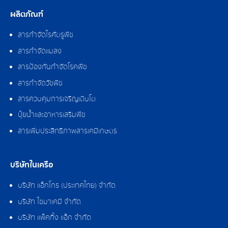
ผลิตภัณฑ์
สารกำจัดไรศัตรูพืช
สารกำจัดแมลง
สารป้องกันกำจัดโรคพืช
สารกำจัดวัชพืช
สารควบคุมการเจริญเติบโต
ปุ๋ยน้ำและอาหารเสริมพืช
สารเพิ่มประสิทธิภาพสารเคมีเกษตร
บริษัทในเครือ
บริษัท แอ็กโกร (ประเทศไทย) จำกัด
บริษัท ไซมาเคมี จำกัด
บริษัท แพ็คกิ้ง แอ็ก จำกัด