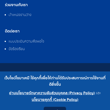
ร่วมงานกับเรา
ตำแหน่งงานว่าง
ติดต่อเรา
แบบประเมินความพึงพอใจ
ข้อร้องเรียน
สงวนลิขสิทธิ์ © 2562 บริษัท ไซมาเคมี จำกัด
เว็บไซต์ไซมาเคมี ใช้คุกกี้เพื่อให้ท่านได้รับประสบการณ์การใช้งานที่
เบอร์โทร : 0-2308-2102 | โทรสาร : 0-2308-2487
ดียิ่งขึ้น
อ่านนโยบายรักษาความลับส่วนบุคคล (Privacy Policy)
และ
สำนักงานใหญ่ 0-2308-2102
โรงงาน 0-2324-0515-6
นโยบายคุกกี้ (Cookie Policy)
Contact
Youtube
LINE
Facebook
Instagram