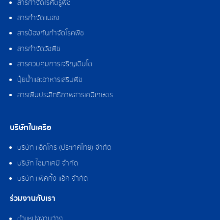
สารกำจัดไรศัตรูพืช
สารกำจัดแมลง
สารป้องกันกำจัดโรคพืช
สารกำจัดวัชพืช
สารควบคุมการเจริญเติบโต
ปุ๋ยน้ำและอาหารเสริมพืช
สารเพิ่มประสิทธิภาพสารเคมีเกษตร
บริษัทในเครือ
บริษัท แอ็กโกร (ประเทศไทย) จำกัด
บริษัท ไซมาเคมี จำกัด
บริษัท แพ็คกิ้ง แอ็ก จำกัด
ร่วมงานกับเรา
ตำแหน่งงานว่าง