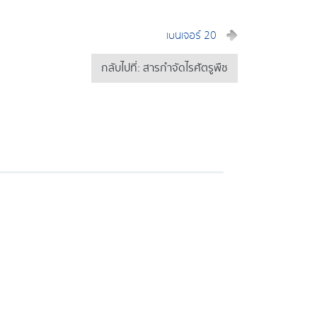
เบนเจอร์ 20
กลับไปที่: สารกำจัดไรศัตรูพืช
าเบน (pyridaben) 13.5% W/V EC
วใสสีเหลือง
0 มิลลิลิตร
มิลลิลิตร ต่อน้ำ 20 ลิตร
รในกลุ่ม pyridazinones มีคุณสมบัติถูกตัวตายและกินตาย กลไกออกฤทธิ
งกันกําจัดไรศัตรูพืช เช่น ไรแดงแอฟริกัน ไรแดงมะม่วง ไรแดงกระเจี๊ยบ