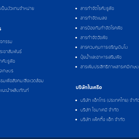
รเป็นตัวแทนจำหน่าย
สารกำจัดไรศัตรูพืช
สารกำจัดแมลง
สารป้องกันกำจัดโรคพืช
ร
สารกำจัดวัชพืช
กิจกรรม
สารควบคุมการเจริญเติบโต
ระชาสัมพันธ์
ปุ๋ยน้ำและอาหารเสริมพืช
ศัตรูพืช
สารเพิ่มประสิทธิภาพสารเคมีเกษต
งเกษตร
รมเพื่อสังคม/สิ่งแวดล้อม
บริษัทในเครือ
แนะนำผลิตภัณฑ์
บริษัท แอ็กโกร (ประเทศไทย) จำกั
บริษัท ไซมาเคมี จำกัด
บริษัท แพ็คกิ้ง แอ็ก จำกัด