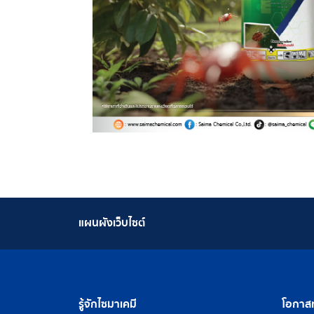
แผนผังเว็บไซต์
รู้จักไซมาเคมี
โอกาสท