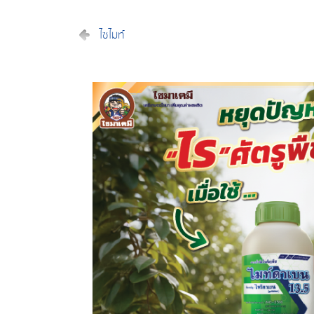
ไซไมท์